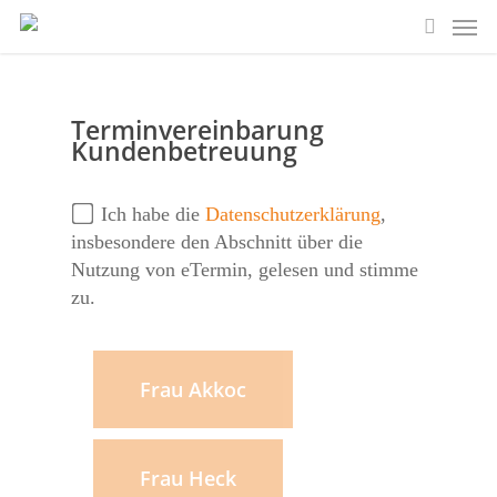
Skip
Men
to
search
main
content
Terminvereinbarung
Kundenbetreuung
Ich habe die
Datenschutzerklärung
,
insbesondere den Abschnitt über die
Nutzung von eTermin, gelesen und stimme
zu.
Frau Akkoc
Frau Heck