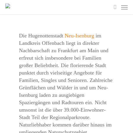
Skip
Men
to
search
main
content
Die Hugenottenstadt
Neu-Isenburg
im
Landkreis Offenbach liegt in direkter
Nachbarschaft zu Frankfurt am Main und
erfreut sich insbesondere bei Familien
großer Beliebtheit. Die florierende Stadt
punktet durch vielseitige Angebote für
Familien, Singles und Senioren. Zahlreiche
Grünflächen und Wälder in und um Neu-
Isenburg laden zu ausgiebigen
Spaziergängen und Radtouren ein. Nicht
umsonst ist die über 39.000-Einwohner-
Stadt Teil der Regionalparkroute.
Naturliebhaber kommen darüber hinaus im
umliegenden Naturschutzgebiet